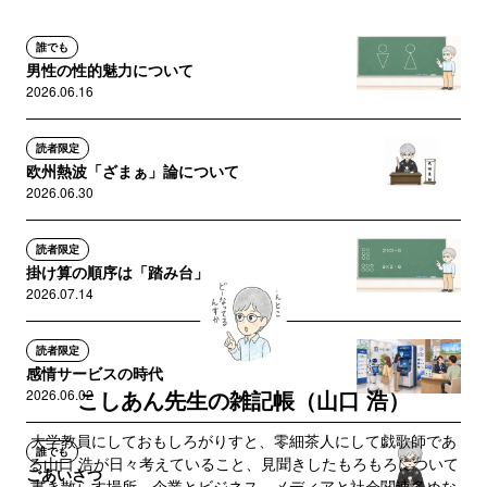
誰でも
男性の性的魅力について
2026.06.16
読者限定
欧州熱波「ざまぁ」論について
2026.06.30
読者限定
掛け算の順序は「踏み台」
2026.07.14
読者限定
感情サービスの時代
こしあん先生の雑記帳（山口 浩）
2026.06.02
大学教員にしておもしろがりすと、零細茶人にして戯歌師であ
誰でも
る山口 浩が日々考えていること、見聞きしたもろもろについて
ごあいさつ
書き散らす場所。企業とビジネス、メディアと社会関連多めな