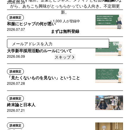
2026.05.29
がら、あちこち興味がとっちらかっている人向き。不定期更
新。
読者限定
~ 1,000 人が登録中
和服にヒジャブの何が悪い
2026.07.07
まずは無料登録
登録
読者限定
大学新卒採用活動のルールについて
2026.06.09
スキップ
読者限定
「見たくないものを見ない」ということ
2026.07.28
読者限定
終末論と日本人
2026.07.21
読者限定