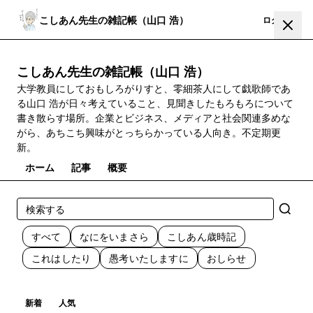
こしあん先生の雑記帳（山口 浩）
登録
ログイン
こしあん先生の雑記帳（山口 浩）
大学教員にしておもしろがりすと、零細茶人にして戯歌師であ
る山口 浩が日々考えていること、見聞きしたもろもろについて
書き散らす場所。企業とビジネス、メディアと社会関連多めな
がら、あちこち興味がとっちらかっている人向き。不定期更
新。
ホーム
記事
概要
すべて
なにをいまさら
こしあん歳時記
これはしたり
愚考いたしますに
おしらせ
新着
人気